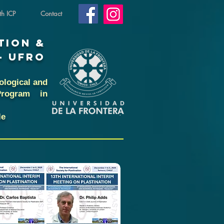
th ICP
Contact
TION &
- UFRO
ological and
Program in
le